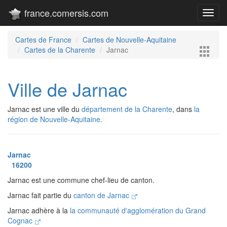
france.comersis.com
Toggl
navig
Cartes de France
Cartes de Nouvelle-Aquitaine
Cartes de la Charente
Jarnac
Ville de Jarnac
Jarnac est une ville du
département de la Charente
, dans
la
région de Nouvelle-Aquitaine.
Jarnac
16200
Jarnac est une commune chef-lieu de canton.
Jarnac fait partie du
canton de Jarnac
Jarnac adhère à la
la communauté d'agglomération du Grand
Cognac