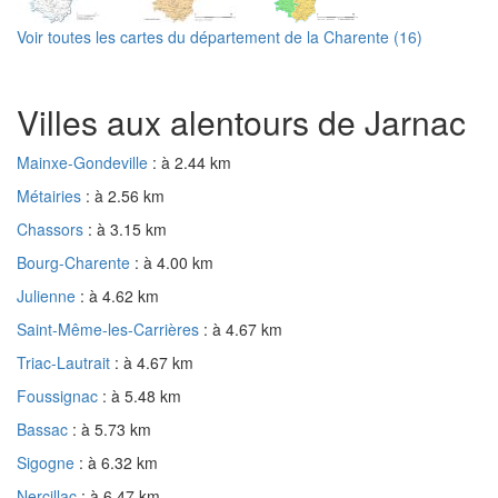
Voir toutes les cartes du département de la Charente (16)
Villes aux alentours de Jarnac
Mainxe-Gondeville
: à 2.44 km
Métairies
: à 2.56 km
Chassors
: à 3.15 km
Bourg-Charente
: à 4.00 km
Julienne
: à 4.62 km
Saint-Même-les-Carrières
: à 4.67 km
Triac-Lautrait
: à 4.67 km
Foussignac
: à 5.48 km
Bassac
: à 5.73 km
Sigogne
: à 6.32 km
Nercillac
: à 6.47 km