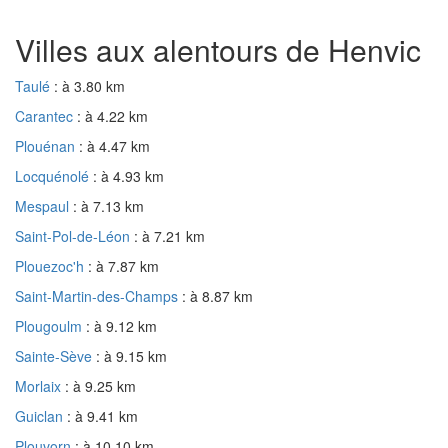
Villes aux alentours de Henvic
Taulé
: à 3.80 km
Carantec
: à 4.22 km
Plouénan
: à 4.47 km
Locquénolé
: à 4.93 km
Mespaul
: à 7.13 km
Saint-Pol-de-Léon
: à 7.21 km
Plouezoc'h
: à 7.87 km
Saint-Martin-des-Champs
: à 8.87 km
Plougoulm
: à 9.12 km
Sainte-Sève
: à 9.15 km
Morlaix
: à 9.25 km
Guiclan
: à 9.41 km
Plouvorn
: à 10.10 km