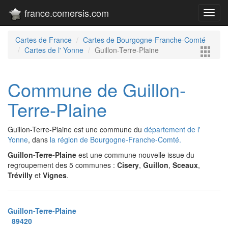
france.comersis.com
Toggl
navig
Cartes de France
Cartes de Bourgogne-Franche-Comté
Cartes de l' Yonne
Guillon-Terre-Plaine
Commune de Guillon-
Terre-Plaine
Guillon-Terre-Plaine est une commune du
département de l'
Yonne
, dans
la région de Bourgogne-Franche-Comté.
Guillon-Terre-Plaine
est une commune nouvelle issue du
regroupement des 5 communes :
Cisery
,
Guillon
,
Sceaux
,
Trévilly
et
Vignes
.
Guillon-Terre-Plaine
89420