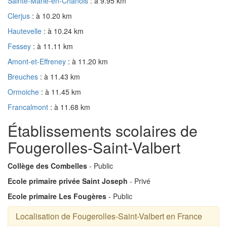
Sainte-Marie-en-Chanois
: à 9.95 km
Clerjus
: à 10.20 km
Hautevelle
: à 10.24 km
Fessey
: à 11.11 km
Amont-et-Effreney
: à 11.20 km
Breuches
: à 11.43 km
Ormoiche
: à 11.45 km
Francalmont
: à 11.68 km
Établissements scolaires de
Fougerolles-Saint-Valbert
Collège des Combelles
- Public
Ecole primaire privée Saint Joseph
- Privé
Ecole primaire Les Fougères
- Public
Localisation de Fougerolles-Saint-Valbert en France