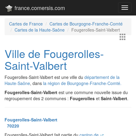
france.comersis.com
Toggl
navig
Cartes de France
Cartes de Bourgogne-Franche-Comté
Cartes de la Haute-Saône
Fougerolles-Saint-Valbert
Ville de Fougerolles-
Saint-Valbert
Fougerolles-Saint-Valbert est une ville du
département de la
Haute-Saône
, dans
la région de Bourgogne-Franche-Comté.
Fougerolles-Saint-Valbert
est une commune nouvelle issue du
regroupement des 2 communes :
Fougerolles
et
Saint-Valbert
.
Fougerolles-Saint-Valbert
70220
Fougerolles-Saint-Valbert fait partie du
canton de