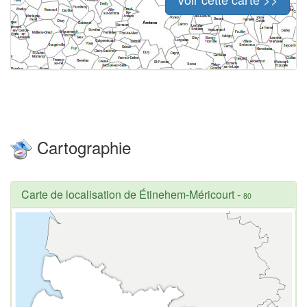
Cartographie
Carte de localisation de Étinehem-Méricourt
-
80