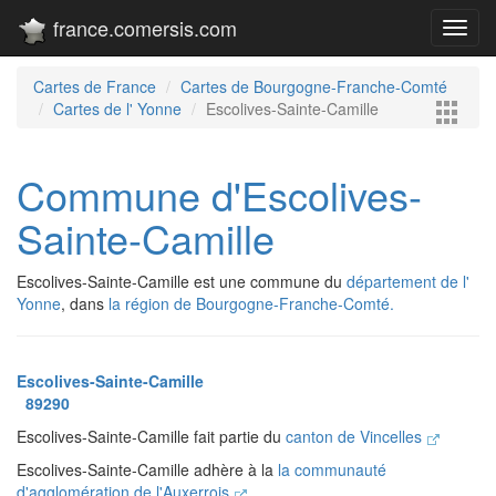
france.comersis.com
Toggl
navig
Cartes de France
Cartes de Bourgogne-Franche-Comté
Cartes de l' Yonne
Escolives-Sainte-Camille
Commune d'Escolives-
Sainte-Camille
Escolives-Sainte-Camille est une commune du
département de l'
Yonne
, dans
la région de Bourgogne-Franche-Comté.
Escolives-Sainte-Camille
89290
Escolives-Sainte-Camille fait partie du
canton de Vincelles
Escolives-Sainte-Camille adhère à la
la communauté
d'agglomération de l'Auxerrois