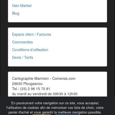
Géo-Market
Blog
Espace client / Factures
Commandes
Conditions d'utilisation
Devis / Tarifs
Cartographie Marmion - Comersis.com
29630 Plougasnou
Tel.: (33).2 98 15 70 81
du mardi au vendredi de 09h30 à 12h30
Siret : 387 676 828 00057
En poursuivant votre navigation sur ce site, vous acceptez
Contact
l'utilisation de cookies afin de mémoriser vos liste de choix, votre
panier d'achat et vous garantir la meilleure navigation possible.