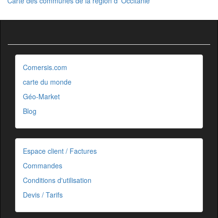
Carte des communes de la région d' Occitanie
Comersis.com
carte du monde
Géo-Market
Blog
Espace client / Factures
Commandes
Conditions d'utilisation
Devis / Tarifs