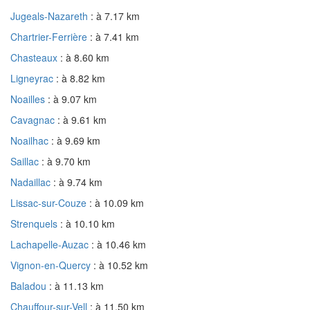
Jugeals-Nazareth
: à 7.17 km
Chartrier-Ferrière
: à 7.41 km
Chasteaux
: à 8.60 km
Ligneyrac
: à 8.82 km
Noailles
: à 9.07 km
Cavagnac
: à 9.61 km
Noailhac
: à 9.69 km
Saillac
: à 9.70 km
Nadaillac
: à 9.74 km
Lissac-sur-Couze
: à 10.09 km
Strenquels
: à 10.10 km
Lachapelle-Auzac
: à 10.46 km
Vignon-en-Quercy
: à 10.52 km
Baladou
: à 11.13 km
Chauffour-sur-Vell
: à 11.50 km