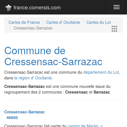
france.comersis.com
Toggl
navig
Cartes de France
Cartes d' Occitanie
Cartes du Lot
Cressensac-Sarrazac
Commune de
Cressensac-Sarrazac
Cressensac-Sarrazac est une commune du
département du Lot
,
dans
la région d' Occitanie.
Cressensac-Sarrazac
est une commune nouvelle issue du
regroupement des 2 communes :
Cressensac
et
Sarrazac
.
Cressensac-Sarrazac
46600
Cressensac-Sarrazac fait partie du
canton de Martel