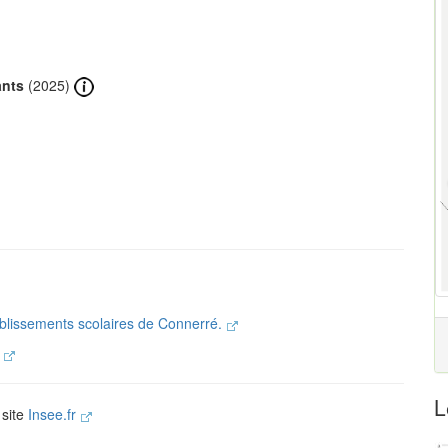
ants
(2025)
ablissements scolaires de Connerré.
.
L
 site
Insee.fr