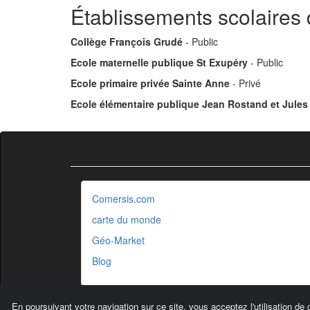
Établissements scolaires
Collège François Grudé
- Public
Ecole maternelle publique St Exupéry
- Public
Ecole primaire privée Sainte Anne
- Privé
Ecole élémentaire publique Jean Rostand et Jules
Comersis.com
carte du monde
Géo-Market
Blog
En poursuivant votre navigation sur ce site, vous acceptez l'utilisation de 