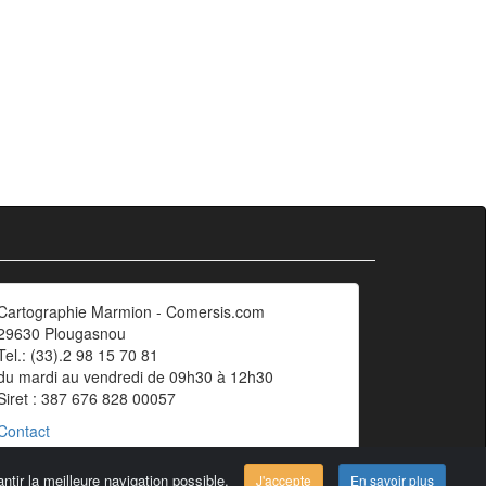
Cartographie Marmion - Comersis.com
29630 Plougasnou
Tel.: (33).2 98 15 70 81
du mardi au vendredi de 09h30 à 12h30
Siret : 387 676 828 00057
Contact
ntir la meilleure navigation possible.
J'accepte
En savoir plus