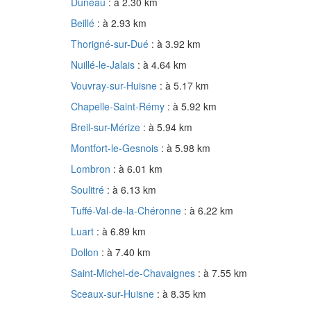
Duneau
: à 2.30 km
Beillé
: à 2.93 km
Thorigné-sur-Dué
: à 3.92 km
Nuillé-le-Jalais
: à 4.64 km
Vouvray-sur-Huisne
: à 5.17 km
Chapelle-Saint-Rémy
: à 5.92 km
Breil-sur-Mérize
: à 5.94 km
Montfort-le-Gesnois
: à 5.98 km
Lombron
: à 6.01 km
Soulitré
: à 6.13 km
Tuffé-Val-de-la-Chéronne
: à 6.22 km
Luart
: à 6.89 km
Dollon
: à 7.40 km
Saint-Michel-de-Chavaignes
: à 7.55 km
Sceaux-sur-Huisne
: à 8.35 km