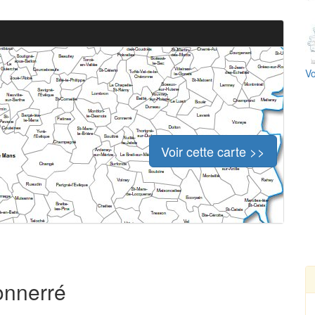
Vo
Voir cette carte >>
onnerré