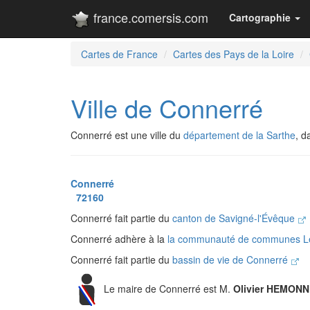
france.comersis.com
Cartographie
Cartes de France
Cartes des Pays de la Loire
Ville de Connerré
Connerré est une ville du
département de la Sarthe
, 
Connerré
72160
Connerré fait partie du
canton de Savigné-l'Évêque
Connerré adhère à la
la communauté de communes Le
Connerré fait partie du
bassin de vie de Connerré
Le maire de Connerré est M.
Olivier HEMON