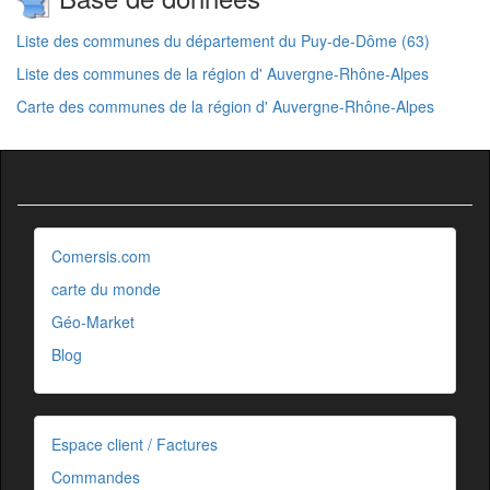
Liste des communes du département du Puy-de-Dôme (63)
Liste des communes de la région d' Auvergne-Rhône-Alpes
Carte des communes de la région d' Auvergne-Rhône-Alpes
Comersis.com
carte du monde
Géo-Market
Blog
Espace client / Factures
Commandes