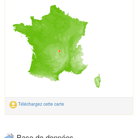
Téléchargez cette carte
Base de données