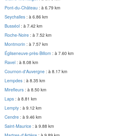
Pont-du-Château
: à 6.79 km
Seychalles
: à 6.86 km
Busséol
: à 7.42 km
Roche-Noire
: à 7.52 km
Montmorin
: à 7.57 km
Égliseneuve-près-Billom
: à 7.60 km
Ravel
: à 8.08 km
Cournon-d'Auvergne
: à 8.17 km
Lempdes
: à 8.35 km
Mirefleurs
: à 8.50 km
Laps
: à 8.81 km
Lempty
: à 9.12 km
Cendre
: à 9.46 km
Saint-Maurice
: à 9.88 km
Martres-d'Artière
: à 9.89 km