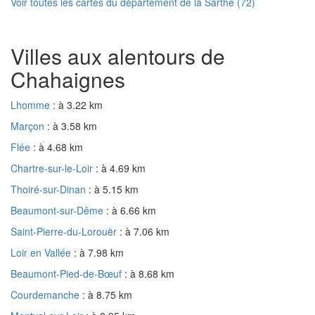
Voir toutes les cartes du département de la Sarthe (72)
Villes aux alentours de
Chahaignes
Lhomme
: à 3.22 km
Marçon
: à 3.58 km
Flée
: à 4.68 km
Chartre-sur-le-Loir
: à 4.69 km
Thoiré-sur-Dinan
: à 5.15 km
Beaumont-sur-Dême
: à 6.66 km
Saint-Pierre-du-Lorouër
: à 7.06 km
Loir en Vallée
: à 7.98 km
Beaumont-Pied-de-Bœuf
: à 8.68 km
Courdemanche
: à 8.75 km