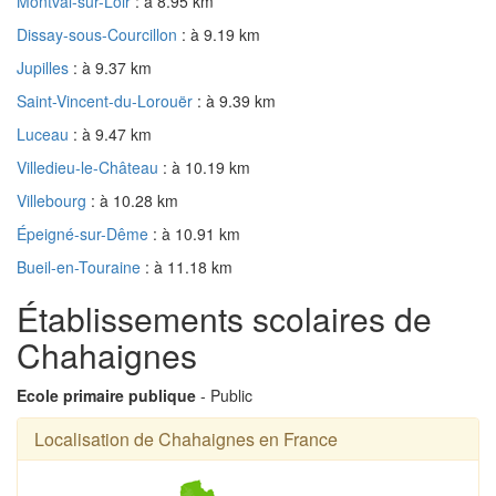
Montval-sur-Loir
: à 8.95 km
Dissay-sous-Courcillon
: à 9.19 km
Jupilles
: à 9.37 km
Saint-Vincent-du-Lorouër
: à 9.39 km
Luceau
: à 9.47 km
Villedieu-le-Château
: à 10.19 km
Villebourg
: à 10.28 km
Épeigné-sur-Dême
: à 10.91 km
Bueil-en-Touraine
: à 11.18 km
Établissements scolaires de
Chahaignes
Ecole primaire publique
- Public
Localisation de Chahaignes en France