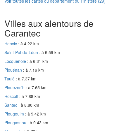
Voir toutes les cartes du département du Finistère (29)
Villes aux alentours de
Carantec
Henvic
: à 4.22 km
Saint-Pol-de-Léon
: à 5.59 km
Locquénolé
: à 6.31 km
Plouénan
: à 7.16 km
Taulé
: à 7.37 km
Plouezoc'h
: à 7.65 km
Roscoff
: à 7.88 km
Santec
: à 8.80 km
Plougoulm
: à 9.42 km
Plougasnou
: à 9.43 km