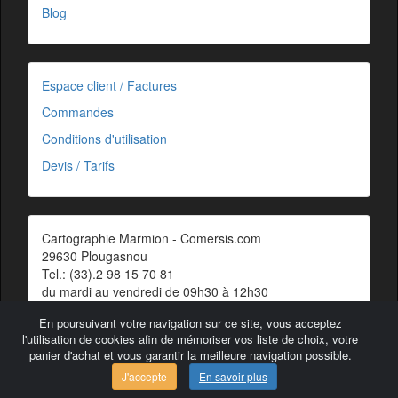
Blog
Espace client / Factures
Commandes
Conditions d'utilisation
Devis / Tarifs
Cartographie Marmion - Comersis.com
29630 Plougasnou
Tel.: (33).2 98 15 70 81
du mardi au vendredi de 09h30 à 12h30
Siret : 387 676 828 00057
En poursuivant votre navigation sur ce site, vous acceptez
Contact
l'utilisation de cookies afin de mémoriser vos liste de choix, votre
panier d'achat et vous garantir la meilleure navigation possible.
J'accepte
En savoir plus