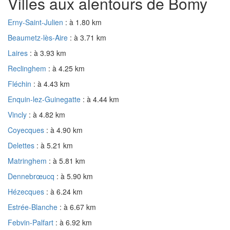
Villes aux alentours de Bomy
Erny-Saint-Julien
: à 1.80 km
Beaumetz-lès-Aire
: à 3.71 km
Laires
: à 3.93 km
Reclinghem
: à 4.25 km
Fléchin
: à 4.43 km
Enquin-lez-Guinegatte
: à 4.44 km
Vincly
: à 4.82 km
Coyecques
: à 4.90 km
Delettes
: à 5.21 km
Matringhem
: à 5.81 km
Dennebrœucq
: à 5.90 km
Hézecques
: à 6.24 km
Estrée-Blanche
: à 6.67 km
Febvin-Palfart
: à 6.92 km