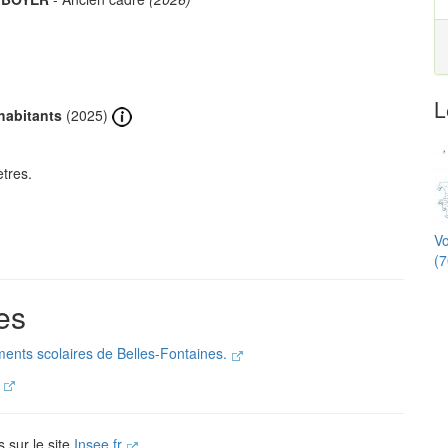
L
habitants
(2025)
tres.
Vo
(7
es
ements scolaires de Belles-Fontaines.
.
s sur le site
Insee.fr