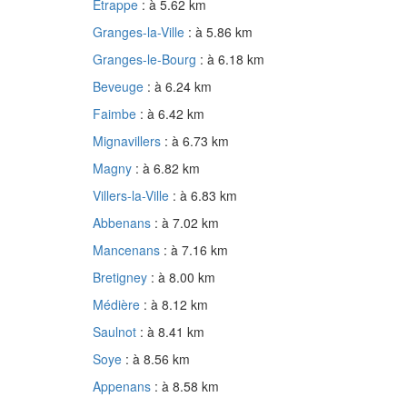
Étrappe
: à 5.62 km
Granges-la-Ville
: à 5.86 km
Granges-le-Bourg
: à 6.18 km
Beveuge
: à 6.24 km
Faimbe
: à 6.42 km
Mignavillers
: à 6.73 km
Magny
: à 6.82 km
Villers-la-Ville
: à 6.83 km
Abbenans
: à 7.02 km
Mancenans
: à 7.16 km
Bretigney
: à 8.00 km
Médière
: à 8.12 km
Saulnot
: à 8.41 km
Soye
: à 8.56 km
Appenans
: à 8.58 km