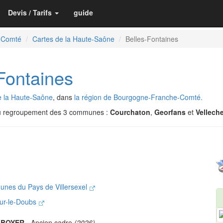
Devis / Tarifs
guide
-Comté
Cartes de la Haute-Saône
Belles-Fontaines
Fontaines
e la Haute-Saône
, dans
la région de Bourgogne-Franche-Comté.
u regroupement des 3 communes :
Courchaton
,
Georfans
et
Vellech
nes du Pays de Villersexel
-sur-le-Doubs
n BOYER
- Ancien cadre
(2026)