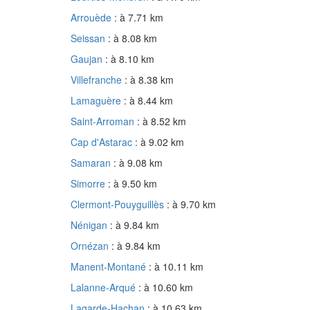
Arrouède
: à 7.71 km
Seissan
: à 8.08 km
Gaujan
: à 8.10 km
Villefranche
: à 8.38 km
Lamaguère
: à 8.44 km
Saint-Arroman
: à 8.52 km
Cap d'Astarac
: à 9.02 km
Samaran
: à 9.08 km
Simorre
: à 9.50 km
Clermont-Pouyguillès
: à 9.70 km
Nénigan
: à 9.84 km
Ornézan
: à 9.84 km
Manent-Montané
: à 10.11 km
Lalanne-Arqué
: à 10.60 km
Lagarde-Hachan
: à 10.63 km