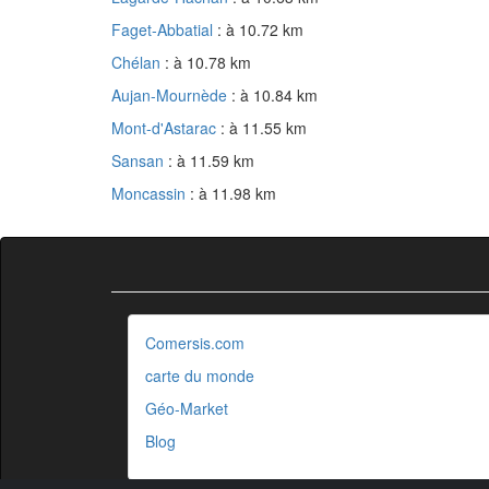
Faget-Abbatial
: à 10.72 km
Chélan
: à 10.78 km
Aujan-Mournède
: à 10.84 km
Mont-d'Astarac
: à 11.55 km
Sansan
: à 11.59 km
Moncassin
: à 11.98 km
Comersis.com
carte du monde
Géo-Market
Blog