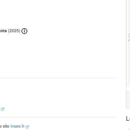
ants
(2025)
.
L
e site
Insee.fr