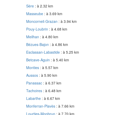
Sère
: à 2.32 km
Masseube
: à 3.69 km
Moncorneil-Grazan
: à 3.94 km
Pouy-Loubrin
: à 4.68 km
Meilhan
: à 4.80 km
Bézues-Bajon
: à 4.86 km
Esclassan-Labastide
: à 5.25 km
Betcave-Aguin
: à 5.40 km
Monties
: à 5.57 km
Aussos
: à 5.90 km
Panassac
: à 6.37 km
Tachoires
: à 6.48 km
Labarthe
: à 6.67 km
Monferran-Plavès
: à 7.66 km
Lourties-Monbrun
: à 7.70 km