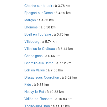
Chartre-sur-le-Loir
: à 3.78 km
Épeigné-sur-Dême
: à 4.29 km
Marçon
: à 4.53 km
Lhomme
: à 5.56 km
Bueil-en-Touraine
: à 5.70 km
Villebourg
: à 5.74 km
Villedieu-le-Château
: à 6.44 km
Chahaignes
: à 6.66 km
Chemillé-sur-Dême
: à 7.12 km
Loir en Vallée
: à 7.55 km
Dissay-sous-Courcillon
: à 8.02 km
Flée
: à 9.63 km
Neuvy-le-Roi
: à 10.33 km
Vallée-de-Ronsard
: à 10.83 km
Thoiré-sur-Dinan
: à 11.17 km