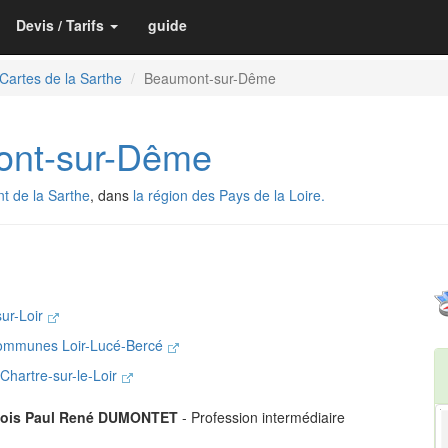
Devis / Tarifs
guide
Cartes de la Sarthe
Beaumont-sur-Dême
nt-sur-Dême
t de la Sarthe
, dans
la région des Pays de la Loire.
sur-Loir
ommunes Loir-Lucé-Bercé
 Chartre-sur-le-Loir
çois Paul René DUMONTET
- Profession intermédiaire