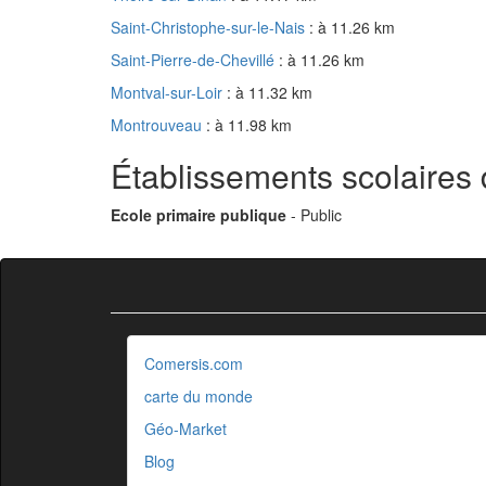
Saint-Christophe-sur-le-Nais
: à 11.26 km
Saint-Pierre-de-Chevillé
: à 11.26 km
Montval-sur-Loir
: à 11.32 km
Montrouveau
: à 11.98 km
Établissements scolaire
Ecole primaire publique
- Public
Comersis.com
carte du monde
Géo-Market
Blog