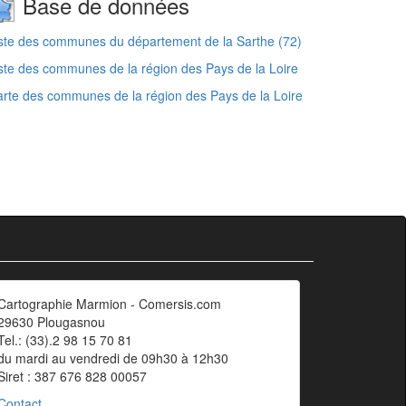
Base de données
ste des communes du département de la Sarthe (72)
ste des communes de la région des Pays de la Loire
rte des communes de la région des Pays de la Loire
Cartographie Marmion - Comersis.com
29630 Plougasnou
Tel.: (33).2 98 15 70 81
du mardi au vendredi de 09h30 à 12h30
Siret : 387 676 828 00057
Contact