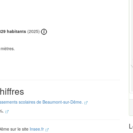
329 habitants
(2025)
 mètres.
iffres
blissements scolaires de Beaumont-sur-Dême.
 %.
L
Dême sur le site
Insee.fr