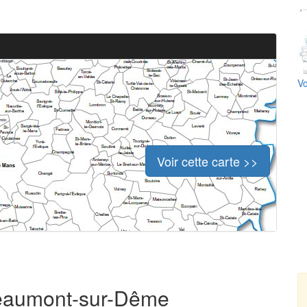
Vo
Voir cette carte >>
 Beaumont-sur-Dême