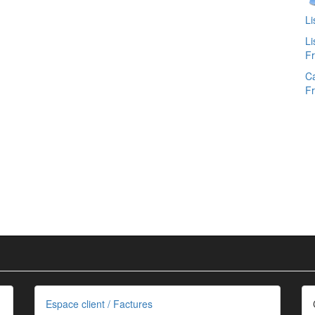
Li
Li
F
Ca
F
Espace client / Factures