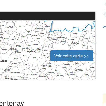
Vo
Voir cette carte >>
gentenay