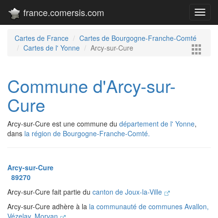
france.comersis.com
Toggl
navig
Cartes de France
Cartes de Bourgogne-Franche-Comté
Cartes de l' Yonne
Arcy-sur-Cure
Commune d'Arcy-sur-
Cure
Arcy-sur-Cure est une commune du
département de l' Yonne
,
dans
la région de Bourgogne-Franche-Comté.
Arcy-sur-Cure
89270
Arcy-sur-Cure fait partie du
canton de Joux-la-Ville
Arcy-sur-Cure adhère à la
la communauté de communes Avallon,
Vézelay, Morvan