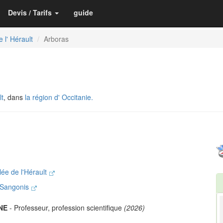
Devis / Tarifs
guide
 l' Hérault
Arboras
lt
, dans
la région d' Occitanie.
ée de l'Hérault
e-Sangonis
NE
- Professeur, profession scientifique
(2026)