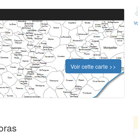
Vo
Voir cette carte >>
boras