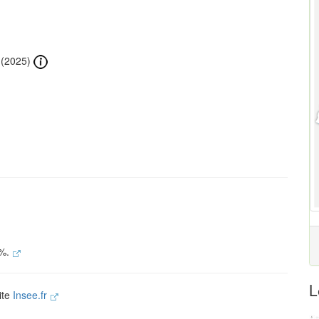
(2025)
 %.
L
ite
Insee.fr