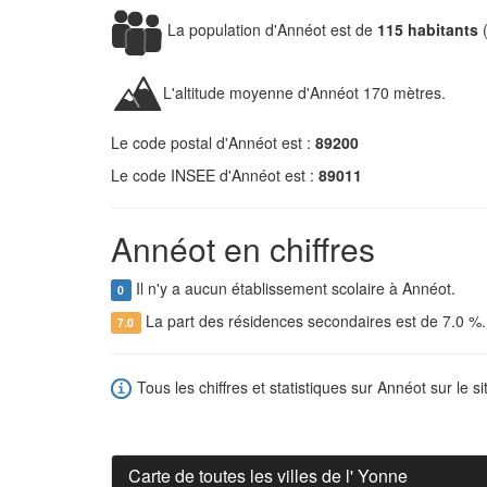
La population d'Annéot est de
115 habitants
L'altitude moyenne d'Annéot 170 mètres.
Le code postal d'Annéot est :
89200
Le code INSEE d'Annéot est :
89011
Annéot en chiffres
Il n'y a aucun établissement scolaire à Annéot.
0
La part des résidences secondaires est de 7.0 %
7.0
Tous les chiffres et statistiques sur Annéot sur le s
Carte de toutes les villes de l' Yonne