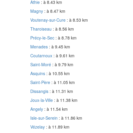
Athie
: à 8.43 km
Magny
: à 8.47 km
Voutenay-sur-Cure
: à 8.53 km
Tharoiseau
: à 8.56 km
Précy-le-Sec
: à 8.78 km
Menades
: à 9.45 km
Coutarnoux
: à 9.61 km
Saint-Moré
: à 9.79 km
Asquins
: à 10.55 km
Saint-Père
: à 11.05 km
Dissangis
: à 11.31 km
Joux-la-Ville
: à 11.38 km
Angely
: à 11.54 km
Isle-sur-Serein
: à 11.86 km
Vézelay
: à 11.89 km