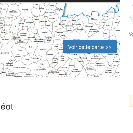
Vo
Voir cette carte >>
néot