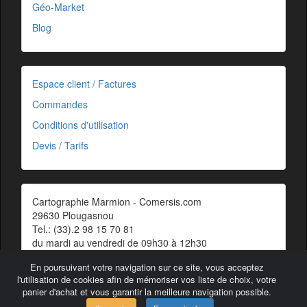
Géo-Market
Blog
Espace client / Factures
Commandes
Conditions d'utilisation
Devis / Tarifs
Cartographie Marmion - Comersis.com
29630 Plougasnou
Tel.: (33).2 98 15 70 81
du mardi au vendredi de 09h30 à 12h30
Siret : 387 676 828 00057
En poursuivant votre navigation sur ce site, vous acceptez
Contact
l'utilisation de cookies afin de mémoriser vos liste de choix, votre
panier d'achat et vous garantir la meilleure navigation possible.