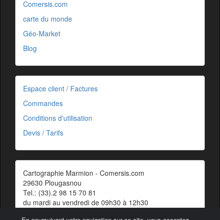
Comersis.com
carte du monde
Géo-Market
Blog
Espace client / Factures
Commandes
Conditions d'utilisation
Devis / Tarifs
Cartographie Marmion - Comersis.com
29630 Plougasnou
Tel.: (33).2 98 15 70 81
du mardi au vendredi de 09h30 à 12h30
Siret : 387 676 828 00057
En poursuivant votre navigation sur ce site, vous acceptez