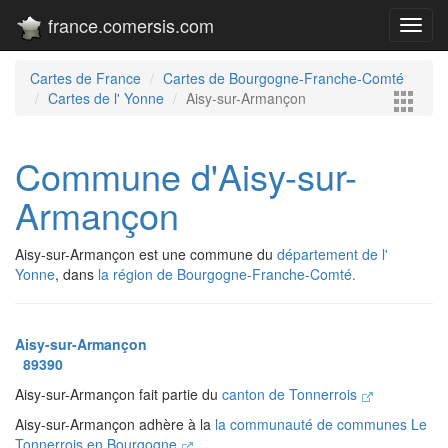
france.comersis.com
Toggl
navig
Cartes de France
Cartes de Bourgogne-Franche-Comté
Cartes de l' Yonne
Aisy-sur-Armançon
Commune d'Aisy-sur-
Armançon
Aisy-sur-Armançon est une commune du
département de l'
Yonne
, dans
la région de Bourgogne-Franche-Comté.
Aisy-sur-Armançon
89390
Aisy-sur-Armançon fait partie du
canton de Tonnerrois
Aisy-sur-Armançon adhère à la
la communauté de communes Le
Tonnerrois en Bourgogne