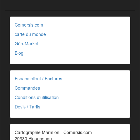
Comersis.com
carte du monde
Géo-Market
Blog
Espace client / Factures
Commandes
Conditions d'utilisation
Devis / Tarifs
Cartographie Marmion - Comersis.com
29630 Plougasnou