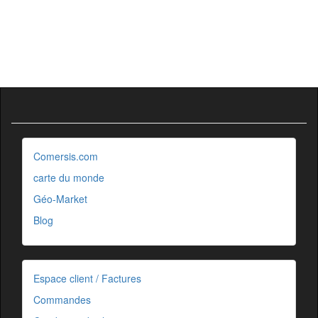
Comersis.com
carte du monde
Géo-Market
Blog
Espace client / Factures
Commandes