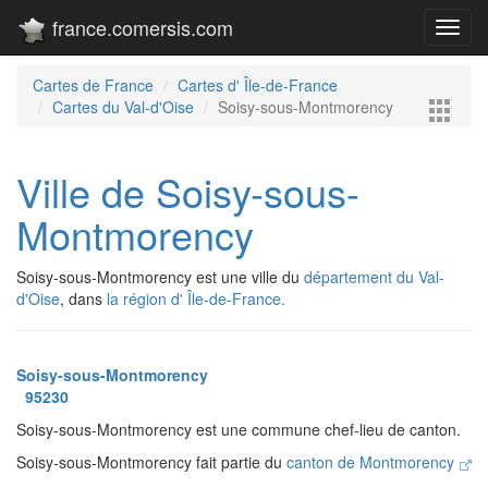
france.comersis.com
Toggl
navig
Cartes de France
Cartes d' Île-de-France
Cartes du Val-d'Oise
Soisy-sous-Montmorency
Ville de Soisy-sous-
Montmorency
Soisy-sous-Montmorency est une ville du
département du Val-
d'Oise
, dans
la région d' Île-de-France.
Soisy-sous-Montmorency
95230
Soisy-sous-Montmorency est une commune chef-lieu de canton.
Soisy-sous-Montmorency fait partie du
canton de Montmorency