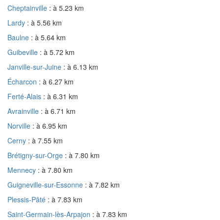
Cheptainville
: à 5.23 km
Lardy
: à 5.56 km
Baulne
: à 5.64 km
Guibeville
: à 5.72 km
Janville-sur-Juine
: à 6.13 km
Écharcon
: à 6.27 km
Ferté-Alais
: à 6.31 km
Avrainville
: à 6.71 km
Norville
: à 6.95 km
Cerny
: à 7.55 km
Brétigny-sur-Orge
: à 7.80 km
Mennecy
: à 7.80 km
Guigneville-sur-Essonne
: à 7.82 km
Plessis-Pâté
: à 7.83 km
Saint-Germain-lès-Arpajon
: à 7.83 km