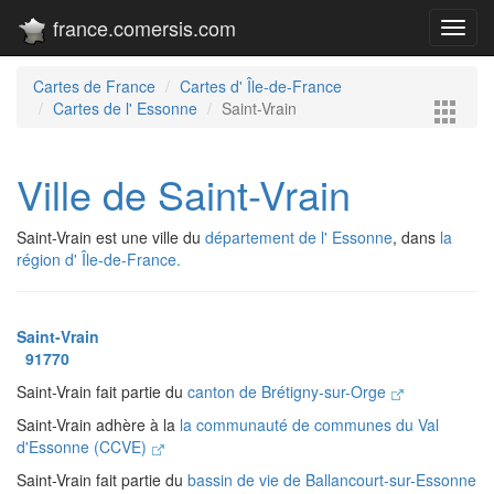
france.comersis.com
Toggl
navig
Cartes de France
Cartes d' Île-de-France
Cartes de l' Essonne
Saint-Vrain
Ville de Saint-Vrain
Saint-Vrain est une ville du
département de l' Essonne
, dans
la
région d' Île-de-France.
Saint-Vrain
91770
Saint-Vrain fait partie du
canton de Brétigny-sur-Orge
Saint-Vrain adhère à la
la communauté de communes du Val
d'Essonne (CCVE)
Saint-Vrain fait partie du
bassin de vie de Ballancourt-sur-Essonne