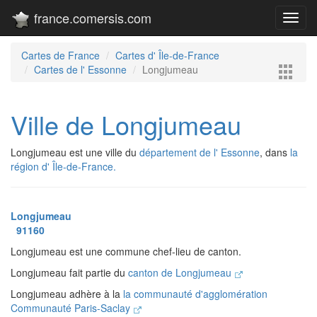
france.comersis.com
Toggl
navig
Cartes de France
Cartes d' Île-de-France
Cartes de l' Essonne
Longjumeau
Ville de Longjumeau
Longjumeau est une ville du
département de l' Essonne
, dans
la
région d' Île-de-France.
Longjumeau
91160
Longjumeau est une commune chef-lieu de canton.
Longjumeau fait partie du
canton de Longjumeau
Longjumeau adhère à la
la communauté d'agglomération
Communauté Paris-Saclay