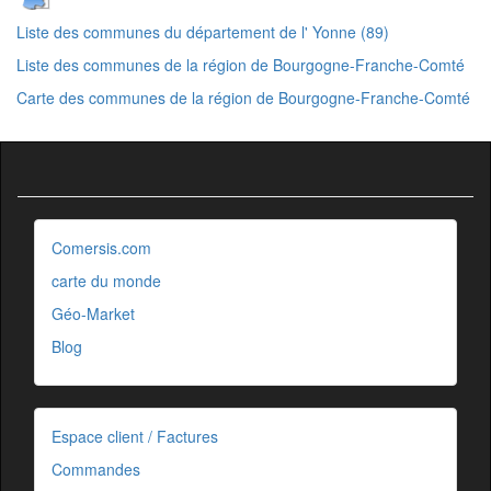
Liste des communes du département de l' Yonne (89)
Liste des communes de la région de Bourgogne-Franche-Comté
Carte des communes de la région de Bourgogne-Franche-Comté
Comersis.com
carte du monde
Géo-Market
Blog
Espace client / Factures
Commandes