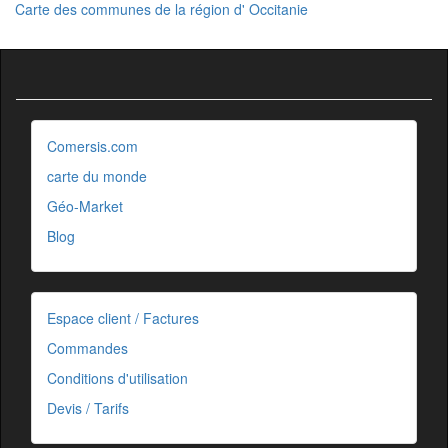
Carte des communes de la région d' Occitanie
Comersis.com
carte du monde
Géo-Market
Blog
Espace client / Factures
Commandes
Conditions d'utilisation
Devis / Tarifs