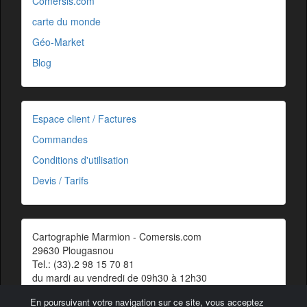
Comersis.com
carte du monde
Géo-Market
Blog
Espace client / Factures
Commandes
Conditions d'utilisation
Devis / Tarifs
Cartographie Marmion - Comersis.com
29630 Plougasnou
Tel.: (33).2 98 15 70 81
du mardi au vendredi de 09h30 à 12h30
Siret : 387 676 828 00057
En poursuivant votre navigation sur ce site, vous acceptez