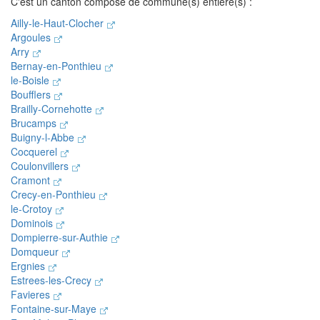
C'est un canton composé de commune(s) entière(s) :
Ailly-le-Haut-Clocher
Argoules
Arry
Bernay-en-Ponthieu
le-Boisle
Boufflers
Brailly-Cornehotte
Brucamps
Buigny-l-Abbe
Cocquerel
Coulonvillers
Cramont
Crecy-en-Ponthieu
le-Crotoy
Dominois
Dompierre-sur-Authie
Domqueur
Ergnies
Estrees-les-Crecy
Favieres
Fontaine-sur-Maye