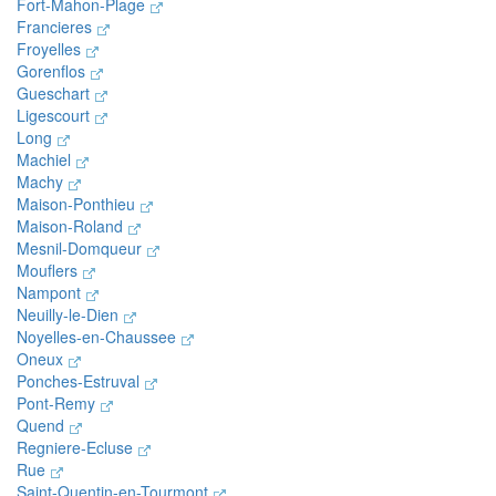
Fort-Mahon-Plage
Francieres
Froyelles
Gorenflos
Gueschart
Ligescourt
Long
Machiel
Machy
Maison-Ponthieu
Maison-Roland
Mesnil-Domqueur
Mouflers
Nampont
Neuilly-le-Dien
Noyelles-en-Chaussee
Oneux
Ponches-Estruval
Pont-Remy
Quend
Regniere-Ecluse
Rue
Saint-Quentin-en-Tourmont