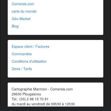
Comersis.com
carte du monde
Géo-Market
Blog
Espace client / Factures
Commandes
Conditions d'utilisation
Devis / Tarifs
Cartographie Marmion - Comersis.com
29630 Plougasnou
Tel.: (33).2 98 15 70 81
du mardi au vendredi de 09h30 à 12h30
Siret : 387 676 828 00057