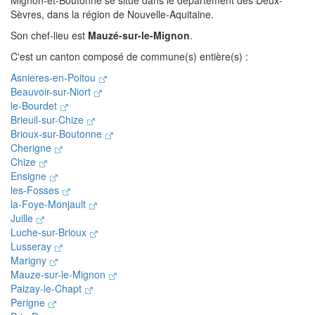
Mignon-et-Boutonne se situe dans le département des Deux-
Sèvres, dans la région de Nouvelle-Aquitaine.
Son chef-lieu est
Mauzé-sur-le-Mignon
.
C'est un canton composé de commune(s) entière(s) :
Asnieres-en-Poitou
Beauvoir-sur-Niort
le-Bourdet
Brieuil-sur-Chize
Brioux-sur-Boutonne
Cherigne
Chize
Ensigne
les-Fosses
la-Foye-Monjault
Juille
Luche-sur-Brioux
Lusseray
Marigny
Mauze-sur-le-Mignon
Paizay-le-Chapt
Perigne