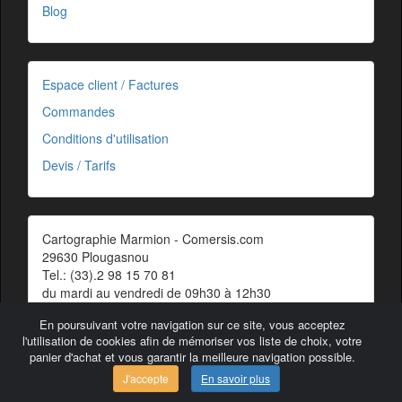
Blog
Espace client / Factures
Commandes
Conditions d'utilisation
Devis / Tarifs
Cartographie Marmion - Comersis.com
29630 Plougasnou
Tel.: (33).2 98 15 70 81
du mardi au vendredi de 09h30 à 12h30
Siret : 387 676 828 00057
En poursuivant votre navigation sur ce site, vous acceptez
Contact
l'utilisation de cookies afin de mémoriser vos liste de choix, votre
panier d'achat et vous garantir la meilleure navigation possible.
J'accepte
En savoir plus