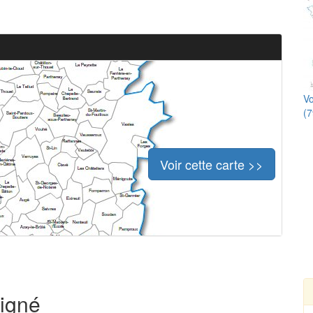
Vo
(7
Voir cette carte >>
signé