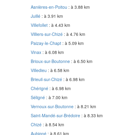
Asnières-en-Poitou
: à 3.88 km
Juillé
: à 3.91 km
Villefollet
: à 4.43 km
Villiers-sur-Chizé
: à 4.76 km
Paizay-le-Chapt
: à 5.09 km
Vinax
: à 6.08 km
Brioux-sur-Boutonne
: à 6.50 km
Villedieu
: à 6.58 km
Brieuil-sur-Chizé
: à 6.98 km
Chérigné
: à 6.98 km
Séligné
: à 7.00 km
Vernoux-sur-Boutonne
: à 8.21 km
Saint-Mandé-sur-Brédoire
: à 8.33 km
Chizé
: à 8.54 km
Aubigné
: à 8.61 km