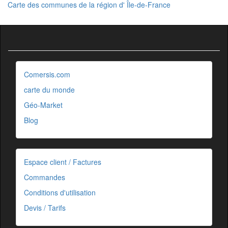
Carte des communes de la région d' Île-de-France
Comersis.com
carte du monde
Géo-Market
Blog
Espace client / Factures
Commandes
Conditions d'utilisation
Devis / Tarifs