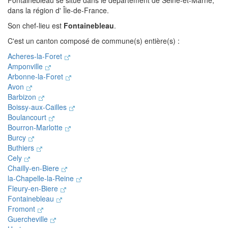
Fontainebleau se situe dans le département de Seine-et-Marne,
dans la région d' Île-de-France.
Son chef-lieu est
Fontainebleau
.
C'est un canton composé de commune(s) entière(s) :
Acheres-la-Foret
Amponville
Arbonne-la-Foret
Avon
Barbizon
Boissy-aux-Cailles
Boulancourt
Bourron-Marlotte
Burcy
Buthiers
Cely
Chailly-en-Biere
la-Chapelle-la-Reine
Fleury-en-Biere
Fontainebleau
Fromont
Guercheville