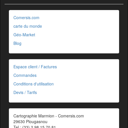
Comersis.com
carte du monde
Géo-Market
Blog
Espace client / Factures
Commandes
Conditions d'utilisation
Devis / Tarifs
Cartographie Marmion - Comersis.com
29630 Plougasnou
Tel.: (33).2 98 15 70 81