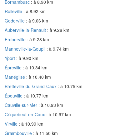
Bornambusc
: à 8.90 km
Rolleville
: à 8.92 km
Goderville
: à 9.06 km
Auberville-la-Renault
: à 9.26 km
Froberville
: à 9.28 km
Manneville-la-Goupil
: à 9.74 km
Yport
: à 9.90 km
Épreville
: à 10.34 km
Manéglise
: à 10.40 km
Bretteville-du-Grand-Caux
: à 10.75 km
Épouville
: à 10.77 km
Cauville-sur-Mer
: à 10.93 km
Criquebeuf-en-Caux
: à 10.97 km
Virville
: à 10.99 km
Graimbouville
: à 11.50 km