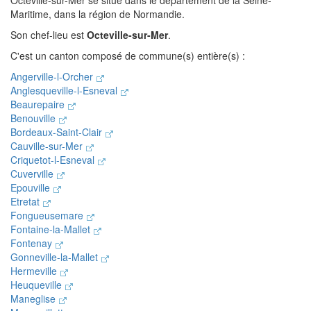
Octeville-sur-Mer se situe dans le département de la Seine-
Maritime, dans la région de Normandie.
Son chef-lieu est
Octeville-sur-Mer
.
C'est un canton composé de commune(s) entière(s) :
Angerville-l-Orcher
Anglesqueville-l-Esneval
Beaurepaire
Benouville
Bordeaux-Saint-Clair
Cauville-sur-Mer
Criquetot-l-Esneval
Cuverville
Epouville
Etretat
Fongueusemare
Fontaine-la-Mallet
Fontenay
Gonneville-la-Mallet
Hermeville
Heuqueville
Maneglise