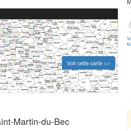
M
Vo
Ma
Voir cette carte >>
aint-Martin-du-Bec