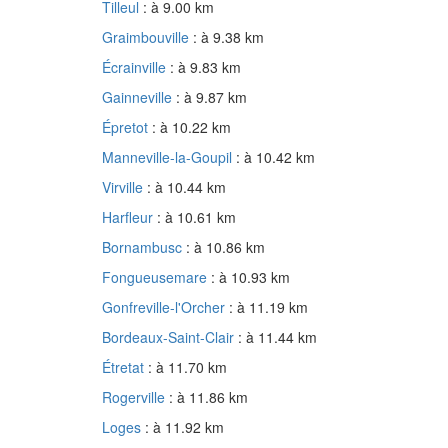
Tilleul
: à 9.00 km
Graimbouville
: à 9.38 km
Écrainville
: à 9.83 km
Gainneville
: à 9.87 km
Épretot
: à 10.22 km
Manneville-la-Goupil
: à 10.42 km
Virville
: à 10.44 km
Harfleur
: à 10.61 km
Bornambusc
: à 10.86 km
Fongueusemare
: à 10.93 km
Gonfreville-l'Orcher
: à 11.19 km
Bordeaux-Saint-Clair
: à 11.44 km
Étretat
: à 11.70 km
Rogerville
: à 11.86 km
Loges
: à 11.92 km