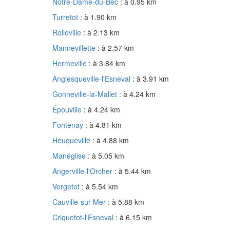
Notre-Dame-du-Bec
: à 0.95 km
Turretot
: à 1.90 km
Rolleville
: à 2.13 km
Mannevillette
: à 2.57 km
Hermeville
: à 3.84 km
Anglesqueville-l'Esneval
: à 3.91 km
Gonneville-la-Mallet
: à 4.24 km
Épouville
: à 4.24 km
Fontenay
: à 4.81 km
Heuqueville
: à 4.88 km
Manéglise
: à 5.05 km
Angerville-l'Orcher
: à 5.44 km
Vergetot
: à 5.54 km
Cauville-sur-Mer
: à 5.88 km
Criquetot-l'Esneval
: à 6.15 km