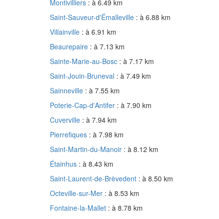
Montivilliers
: à 6.49 km
Saint-Sauveur-d'Émalleville
: à 6.88 km
Villainville
: à 6.91 km
Beaurepaire
: à 7.13 km
Sainte-Marie-au-Bosc
: à 7.17 km
Saint-Jouin-Bruneval
: à 7.49 km
Sainneville
: à 7.55 km
Poterie-Cap-d'Antifer
: à 7.90 km
Cuverville
: à 7.94 km
Pierrefiques
: à 7.98 km
Saint-Martin-du-Manoir
: à 8.12 km
Étainhus
: à 8.43 km
Saint-Laurent-de-Brèvedent
: à 8.50 km
Octeville-sur-Mer
: à 8.53 km
Fontaine-la-Mallet
: à 8.78 km