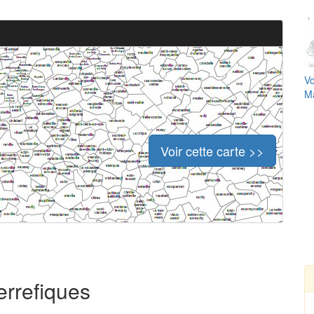
Vo
Ma
Voir cette carte >>
errefiques