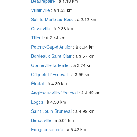
Beaurepaire
: à 1.18 km
Villainville
: à 1.53 km
Sainte-Marie-au-Bosc
: à 2.12 km
Cuverville
: à 2.38 km
Tilleul
: à 2.44 km
Poterie-Cap-d'Antifer
: à 3.04 km
Bordeaux-Saint-Clair
: à 3.57 km
Gonneville-la-Mallet
: à 3.74 km
Criquetot-l'Esneval
: à 3.95 km
Étretat
: à 4.39 km
Anglesqueville-l'Esneval
: à 4.42 km
Loges
: à 4.59 km
Saint-Jouin-Bruneval
: à 4.99 km
Bénouville
: à 5.04 km
Fongueusemare
: à 5.42 km