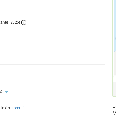
tants
(2025)
.
 %.
L
 le site
Insee.fr
M