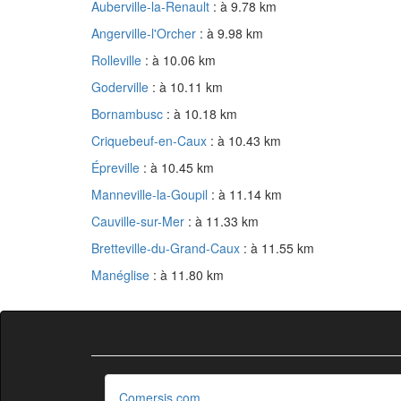
Auberville-la-Renault
: à 9.78 km
Angerville-l'Orcher
: à 9.98 km
Rolleville
: à 10.06 km
Goderville
: à 10.11 km
Bornambusc
: à 10.18 km
Criquebeuf-en-Caux
: à 10.43 km
Épreville
: à 10.45 km
Manneville-la-Goupil
: à 11.14 km
Cauville-sur-Mer
: à 11.33 km
Bretteville-du-Grand-Caux
: à 11.55 km
Manéglise
: à 11.80 km
Comersis.com