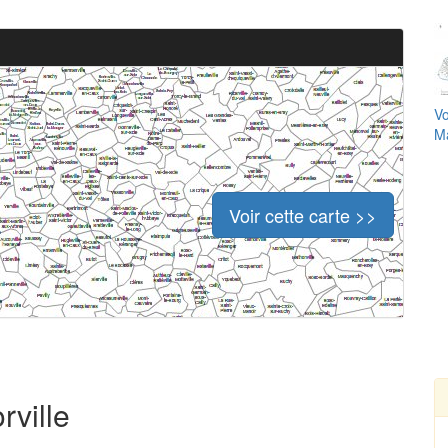
Vo
Ma
Voir cette carte >>
rville