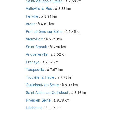
Saint-Maurice-d'Ételan
: à 2.56 km
Vatteville-la-Rue
: à 3.88 km
Petiville
: à 3.94 km
Aizier
: à 4.81 km
Port-Jérôme-sur-Seine
: à 5.45 km
Vieux-Port
: à 5.71 km
Saint-Arnoult
: à 6.50 km
Anquetierville
: à 6.52 km
Frénaye
: à 7.62 km
Tocqueville
: à 7.67 km
Trouville-la-Haule
: à 7.73 km
Quillebeuf-sur-Seine
: à 8.03 km
Saint-Aubin-sur-Quillebeuf
: à 8.16 km
Rives-en-Seine
: à 8.78 km
Lillebonne
: à 9.05 km