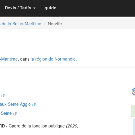
Devis / Tarifs
guide
 de la Seine-Maritime
Norville
e
-Maritime
, dans
la région de Normandie.
e
Caux Seine Agglo
r-Seine
RD
- Cadre de la fonction publique
(2026)