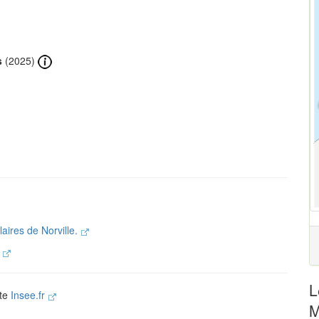
s
(2025)
laires de Norville.
.
L
ite
Insee.fr
M