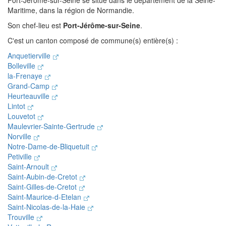
Port-Jérôme-sur-Seine se situe dans le département de la Seine-
Maritime, dans la région de Normandie.
Son chef-lieu est
Port-Jérôme-sur-Seine
.
C'est un canton composé de commune(s) entière(s) :
Anquetierville
Bolleville
la-Frenaye
Grand-Camp
Heurteauville
Lintot
Louvetot
Maulevrier-Sainte-Gertrude
Norville
Notre-Dame-de-Bliquetuit
Petiville
Saint-Arnoult
Saint-Aubin-de-Cretot
Saint-Gilles-de-Cretot
Saint-Maurice-d-Etelan
Saint-Nicolas-de-la-Haie
Trouville