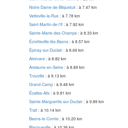
Notre-Dame-de-Bliquetuit
: à 7.47 km
Vatteville-la-Rue
: à 7.78 km
Saint-Martin-de-l'If
: à 7.92 km
Sainte-Marie-des-Champs
: à 8.33 km
Écretteville-lès-Baons
: à 8.57 km
Épinay-sur-Duclair
: à 8.69 km
Alvimare
: à 8.82 km
Arelaune-en-Seine
: à 8.89 km
Trouville
: à 9.13 km
Grand-Camp
: à 9.48 km
Écalles-Alix
: à 9.81 km
Sainte-Marguerite-sur-Duclair
: à 9.89 km
Trait
: à 10.14 km
Baons-le-Comte
: à 10.20 km
Blacqueville
: à 10.36 km