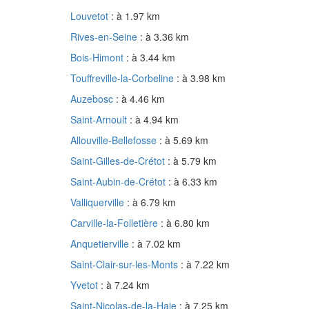
Louvetot
: à 1.97 km
Rives-en-Seine
: à 3.36 km
Bois-Himont
: à 3.44 km
Touffreville-la-Corbeline
: à 3.98 km
Auzebosc
: à 4.46 km
Saint-Arnoult
: à 4.94 km
Allouville-Bellefosse
: à 5.69 km
Saint-Gilles-de-Crétot
: à 5.79 km
Saint-Aubin-de-Crétot
: à 6.33 km
Valliquerville
: à 6.79 km
Carville-la-Folletière
: à 6.80 km
Anquetierville
: à 7.02 km
Saint-Clair-sur-les-Monts
: à 7.22 km
Yvetot
: à 7.24 km
Saint-Nicolas-de-la-Haie
: à 7.25 km