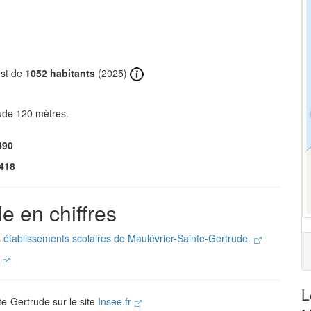
est de
1052 habitants
(2025)
ude 120 mètres.
490
418
e en chiffres
s établissements scolaires de Maulévrier-Sainte-Gertrude.
.
L
te-Gertrude sur le site
Insee.fr