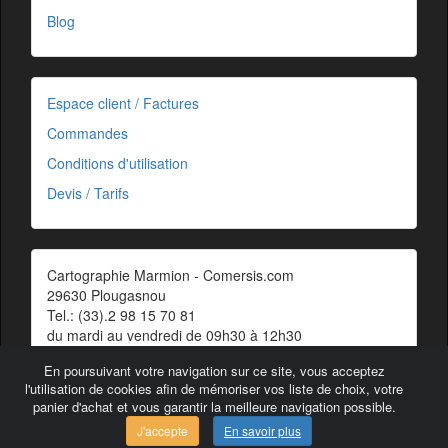
Blog
Espace client / Factures
Commandes
Conditions d'utilisation
Devis / Tarifs
Cartographie Marmion - Comersis.com
29630 Plougasnou
Tel.: (33).2 98 15 70 81
du mardi au vendredi de 09h30 à 12h30
Siret : 387 676 828 00057
En poursuivant votre navigation sur ce site, vous acceptez
Contact
l'utilisation de cookies afin de mémoriser vos liste de choix, votre
panier d'achat et vous garantir la meilleure navigation possible.
J'accepte
En savoir plus