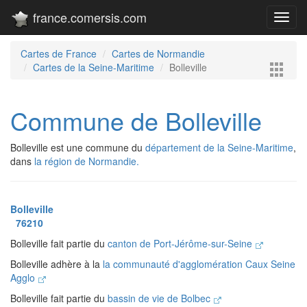
france.comersis.com
Toggl
navig
Cartes de France
Cartes de Normandie
Cartes de la Seine-Maritime
Bolleville
Commune de Bolleville
Bolleville est une commune du
département de la Seine-Maritime
,
dans
la région de Normandie.
Bolleville
76210
Bolleville fait partie du
canton de Port-Jérôme-sur-Seine
Bolleville adhère à la
la communauté d'agglomération Caux Seine
Agglo
Bolleville fait partie du
bassin de vie de Bolbec