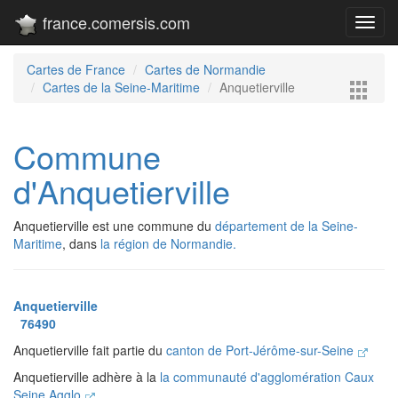
france.comersis.com
Toggl
navig
Cartes de France
Cartes de Normandie
Cartes de la Seine-Maritime
Anquetierville
Commune
d'Anquetierville
Anquetierville est une commune du
département de la Seine-
Maritime
, dans
la région de Normandie.
Anquetierville
76490
Anquetierville fait partie du
canton de Port-Jérôme-sur-Seine
Anquetierville adhère à la
la communauté d'agglomération Caux
Seine Agglo