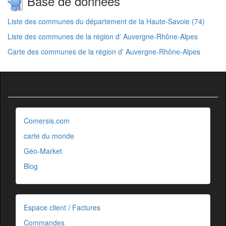
Base de données
Liste des communes du département de la Haute-Savoie (74)
Liste des communes de la région d' Auvergne-Rhône-Alpes
Carte des communes de la région d' Auvergne-Rhône-Alpes
Comersis.com
carte du monde
Géo-Market
Blog
Espace client / Factures
Commandes