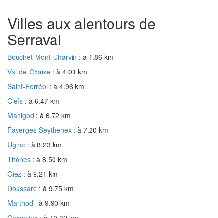
Villes aux alentours de
Serraval
Bouchet-Mont-Charvin
: à 1.86 km
Val-de-Chaise
: à 4.03 km
Saint-Ferréol
: à 4.96 km
Clefs
: à 6.47 km
Manigod
: à 6.72 km
Faverges-Seythenex
: à 7.20 km
Ugine
: à 8.23 km
Thônes
: à 8.50 km
Giez
: à 9.21 km
Doussard
: à 9.75 km
Marthod
: à 9.90 km
Chevaline
: à 10.32 km